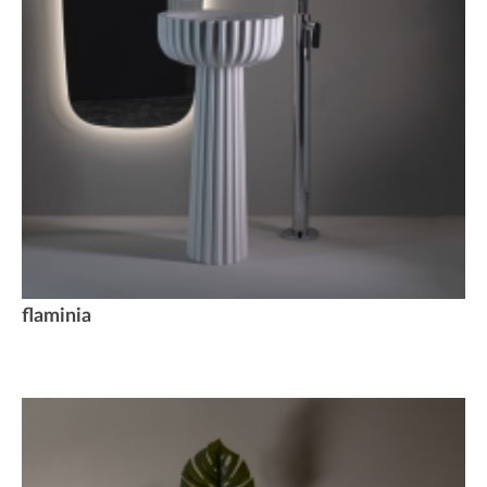
flaminia