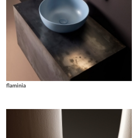
flaminia