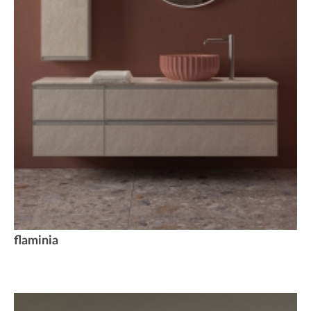
flaminia