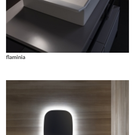
flaminia