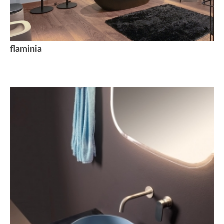
flaminia