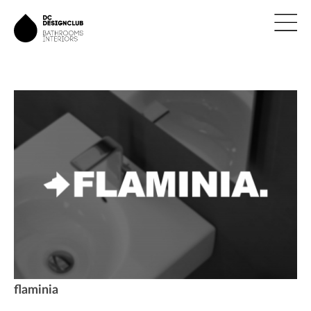
ÚVOD
ZNAČKY
NOVINKY
NÁVRHY
REALIZACE
KONTAKTY
flaminia