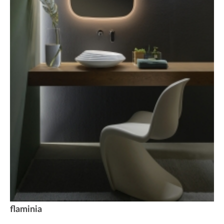
flaminia