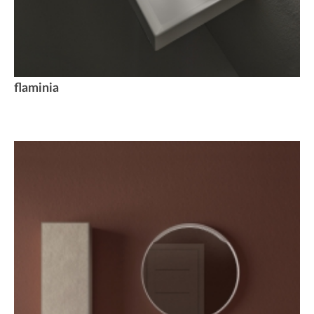
flaminia