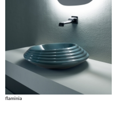
flaminia