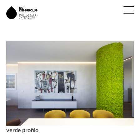
ÚVOD
ZNAČKY
NOVINKY
NÁVRHY
REALIZACE
KONTAKTY
verde profilo