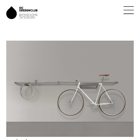
ÚVOD
ZNAČKY
NOVINKY
NÁVRHY
REALIZACE
KONTAKTY