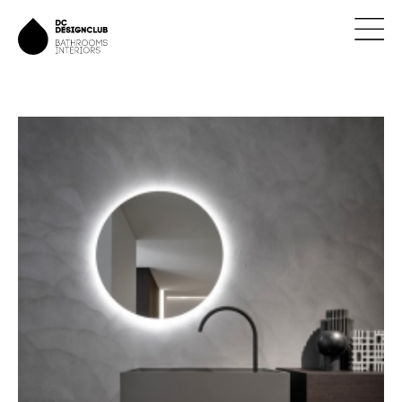
ÚVOD
ZNAČKY
NOVINKY
NÁVRHY
REALIZACE
KONTAKTY