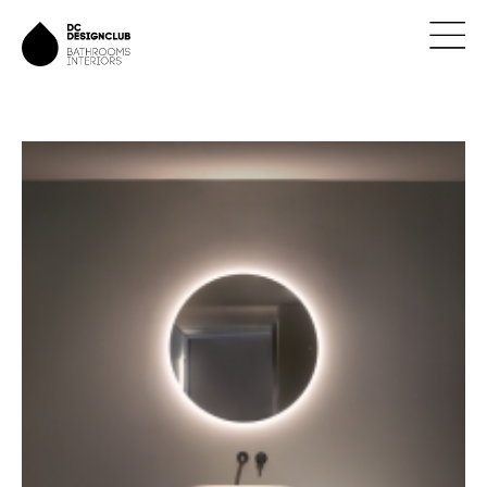
ÚVOD
ZNAČKY
NOVINKY
NÁVRHY
REALIZACE
KONTAKTY