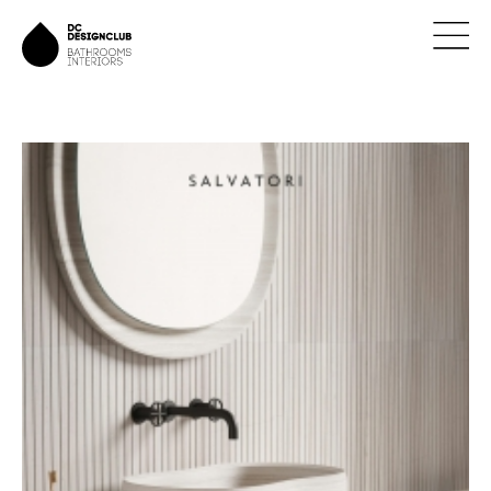
ÚVOD
ZNAČKY
NOVINKY
NÁVRHY
REALIZACE
KONTAKTY