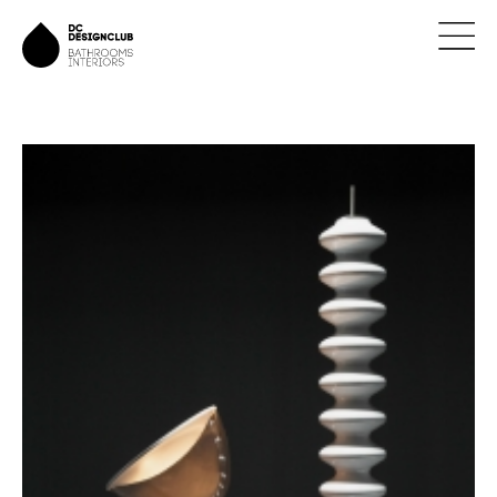
ÚVOD
ZNAČKY
NOVINKY
NÁVRHY
REALIZACE
KONTAKTY