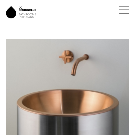
ÚVOD
ZNAČKY
NOVINKY
NÁVRHY
REALIZACE
KONTAKTY