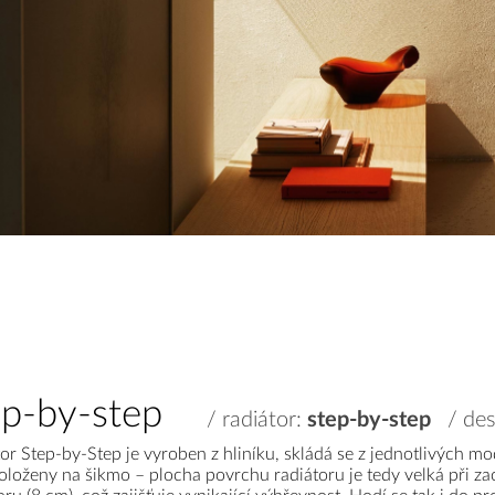
ep-by-step
/ radiátor:
step-by-step
/ des
or Step-by-Step je vyroben z hliníku, skládá se z jednotlivých mo
oloženy na šikmo – plocha povrchu radiátoru je tedy velká při 