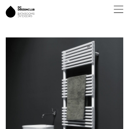
ÚVOD
ZNAČKY
NOVINKY
NÁVRHY
REALIZACE
KONTAKTY