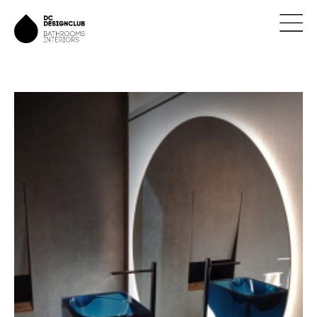
ÚVOD
ZNAČKY
NOVINKY
NÁVRHY
REALIZACE
KONTAKTY