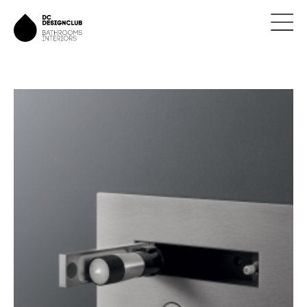
ÚVOD
ZNAČKY
NOVINKY
NÁVRHY
REALIZACE
KONTAKTY