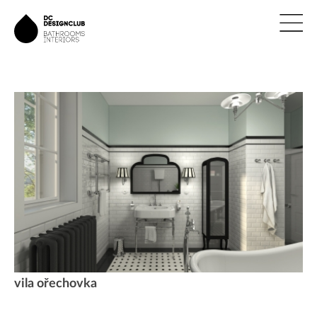
ÚVOD
ZNAČKY
NOVINKY
NÁVRHY
REALIZACE
KONTAKTY
vila ořechovka