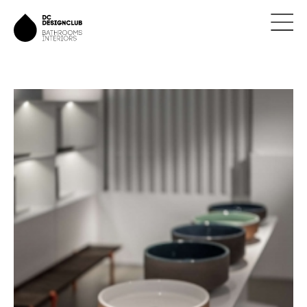
ÚVOD
ZNAČKY
NOVINKY
NÁVRHY
REALIZACE
KONTAKTY