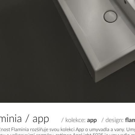
aminia / app
/ kolekce:
app
/ design:
fla
nost Flaminia rozšiřuje svou kolekci App o umyvadla a vany. Um