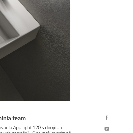
minia team
yvadla AppLight 120 s dvojitou