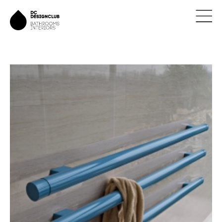
ÚVOD
ZNAČKY
NOVINKY
NÁVRHY
REALIZACE
KONTAKTY