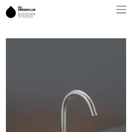
ÚVOD
ZNAČKY
NOVINKY
NÁVRHY
REALIZACE
KONTAKTY