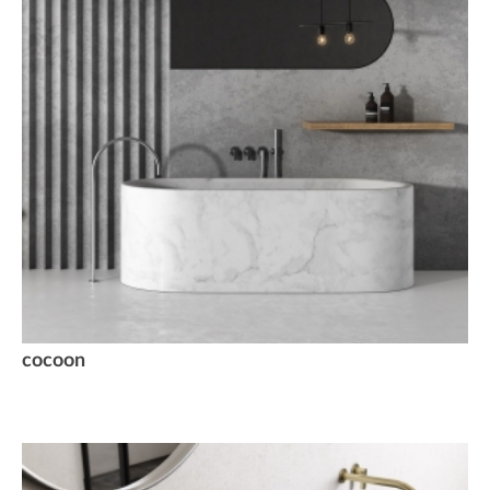
cocoon