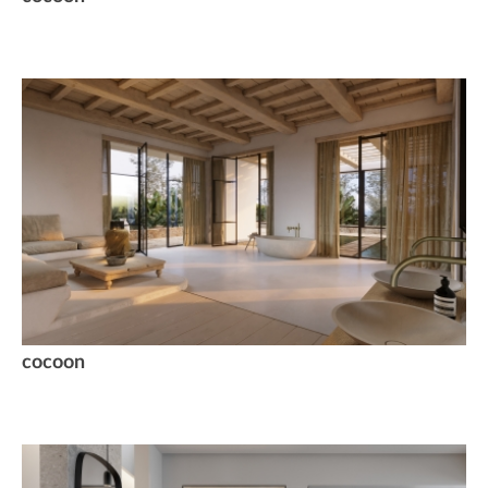
cocoon