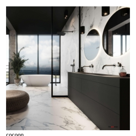
cocoon