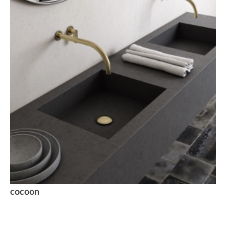
cocoon