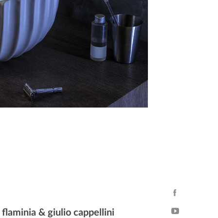
:
flaminia & giulio cappellini