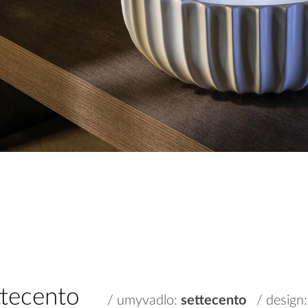
ttecento
/ umyvadlo:
settecento
/ design