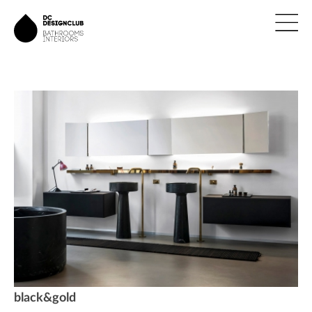
ÚVOD
ZNAČKY
NOVINKY
NÁVRHY
REALIZACE
KONTAKTY
black&gold