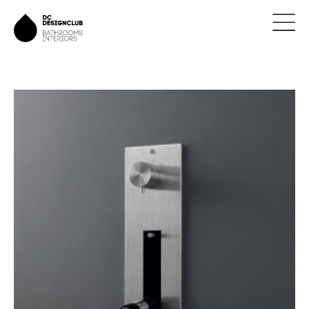
ÚVOD
ZNAČKY
NOVINKY
NÁVRHY
REALIZACE
KONTAKTY