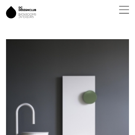
ÚVOD
ZNAČKY
NOVINKY
NÁVRHY
REALIZACE
KONTAKTY