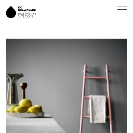
ÚVOD
ZNAČKY
NOVINKY
NÁVRHY
REALIZACE
KONTAKTY