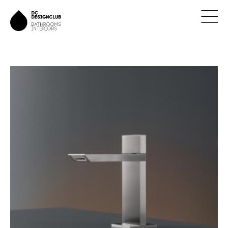
ÚVOD
ZNAČKY
NOVINKY
NÁVRHY
REALIZACE
KONTAKTY