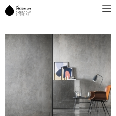
ÚVOD
ZNAČKY
NOVINKY
NÁVRHY
REALIZACE
KONTAKTY