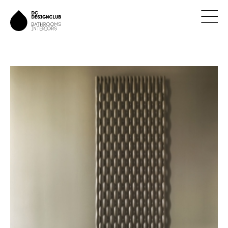
ÚVOD
ZNAČKY
NOVINKY
NÁVRHY
REALIZACE
KONTAKTY