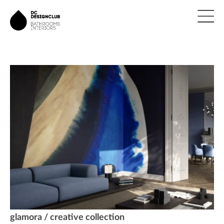
ÚVOD
ZNAČKY
NOVINKY
NÁVRHY
REALIZACE
KONTAKTY
glamora / creative collection