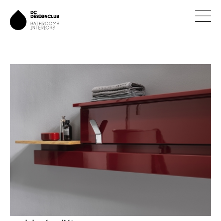
ÚVOD
ZNAČKY
NOVINKY
NÁVRHY
REALIZACE
KONTAKTY