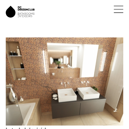
ÚVOD
ZNAČKY
NOVINKY
NÁVRHY
REALIZACE
KONTAKTY