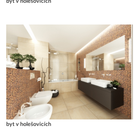
byt v holešovicích
byt v holešovicích